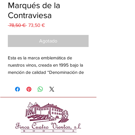
Marqués de la
Contraviesa
Precio
Precio
 78,50 € 
73,50 €
de
oferta
Agotado
Esta es la marca emblemática de
nuestros vinos, creada en 1995 bajo la
mención de calidad “Denominación de
Origen Granada, Contraviesa-Alpujarra”
Incorpora los siguientes vinos:
*Marqués de la Contraviesa Crianza:
Elaborado a partir de viñedos de la zona
a una altitud de 1200 m de media.
Pensado para pasarlo por barrica y
reposo en botella; donde la evolución de
todos sus matices nos permitan ofrecer